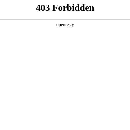
企业业务
个人业务
了解我们
投资者
能源科技
EN
Global
聚焦零碳综合能源服务
项目咨询
以下简称 “z6mg·人生就是博能源”）成立于 2009 年 